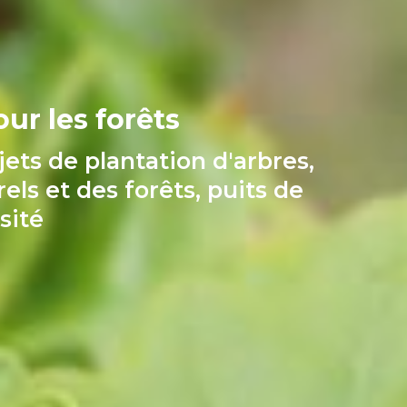
our les forêts
ets de plantation d'arbres,
els et des forêts, puits de
sité