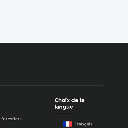
VEDIF
a planté 123 arbres
Choix de la
langue
 forestiers
Français