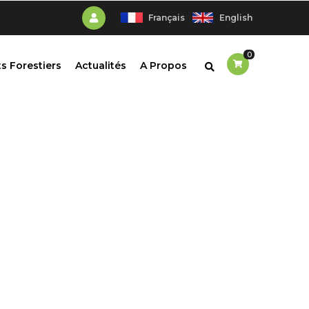
Français
English
0
s Forestiers
Actualités
A Propos