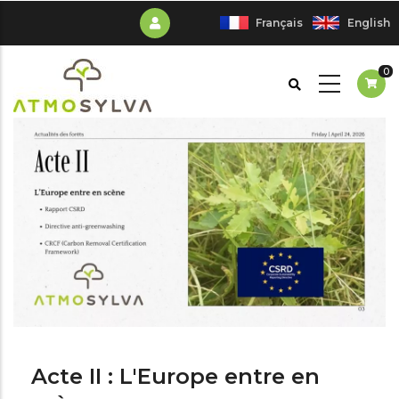
Aller
Français
English
au
contenu
0
principal
Acte II : L'Europe entre en